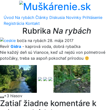
Úvod
Na rybách
Články
Diskusia
Novinky
Prihlásenie
Registrácia
Kontakt
Rubrika
Na rybách
ceskie
bol/a na rybách 28. mája 2017
Revír
Gidra
-
kaprová voda
,
dobrá rybačka
Nie každý deň sú Vianoce, keď už nejdú von polmetrové
potočáky, treba sa aspoň pokochať prírodou
+3 hlasov
Zatiaľ žiadne komentáre k