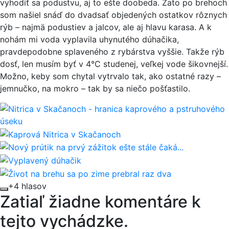
vyhodiť sa podustvu, aj to ešte doobeda. Zato po brehoch
som našiel snáď do dvadsať objedených ostatkov rôznych
rýb – najmä podustiev a jalcov, ale aj hlavu karasa. A k
nohám mi voda vyplavila uhynutého dúhačika,
pravdepodobne splaveného z rybárstva vyššie. Takže rýb
dosť, len musím byť v 4°C studenej, veľkej vode šikovnejší
Možno, keby som chytal vytrvalo tak, ako ostatné razy –
jemnučko, na mokro – tak by sa niečo pošťastilo.
+4 hlasov
Zatiaľ žiadne komentáre k
tejto vychádzke.