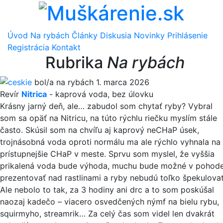
Úvod
Na rybách
Články
Diskusia
Novinky
Prihlásenie
Registrácia
Kontakt
Rubrika
Na rybách
ceskie
bol/a na rybách 1. marca 2026
Revír
Nitrica
-
kaprová voda
,
bez úlovku
Krásny jarný deň, ale… zabudol som chytať ryby? Vybral
som sa opäť na Nitricu, na túto rýchlu riečku myslím stále
často. Skúsil som na chvíľu aj kaprový neCHaP úsek,
trojnásobná voda oproti normálu ma ale rýchlo vyhnala na
prístupnejšie CHaP v meste. Sprvu som myslel, že vyššia
prikalená voda bude výhoda, muchu bude možné v pohod
prezentovať nad rastlinami a ryby nebudú toľko špekulovať
Ale nebolo to tak, za 3 hodiny ani drc a to som poskúšal
naozaj kadečo – viacero osvedčených nýmf na bielu rybu,
squirmyho, streamrik… Za celý čas som videl len dvakrát