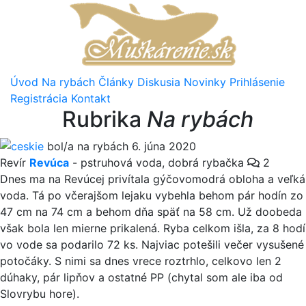
Úvod
Na rybách
Články
Diskusia
Novinky
Prihlásenie
Registrácia
Kontakt
Rubrika
Na rybách
ceskie
bol/a na rybách 6. júna 2020
Revír
Revúca
-
pstruhová voda
,
dobrá rybačka
2
Dnes ma na Revúcej privítala gýčovomodrá obloha a veľká
voda. Tá po včerajšom lejaku vybehla behom pár hodín zo
47 cm na 74 cm a behom dňa späť na 58 cm. Už doobeda
však bola len mierne prikalená. Ryba celkom išla, za 8 hod
vo vode sa podarilo 72 ks. Najviac potešili večer vysušené
potočáky. S nimi sa dnes vrece roztrhlo, celkovo len 2
dúhaky, pár lipňov a ostatné PP (chytal som ale iba od
Slovrybu hore).