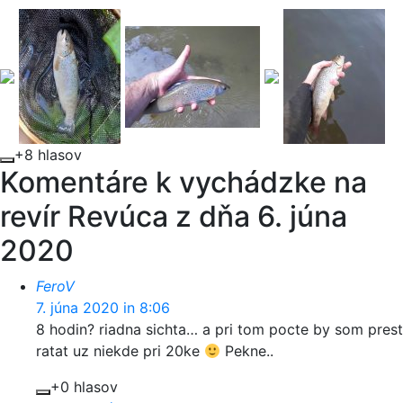
+8 hlasov
Komentáre k vychádzke na
revír Revúca z dňa 6. júna
2020
FeroV
7. júna 2020 in 8:06
8 hodin? riadna sichta… a pri tom pocte by som prest
ratat uz niekde pri 20ke
Pekne..
+0 hlasov