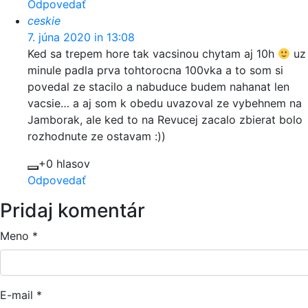
Odpovedať
ceskie
7. júna 2020 in 13:08
Ked sa trepem hore tak vacsinou chytam aj 10h
uz
minule padla prva tohtorocna 100vka a to som si
povedal ze stacilo a nabuduce budem nahanat len
vacsie… a aj som k obedu uvazoval ze vybehnem na
Jamborak, ale ked to na Revucej zacalo zbierat bolo
rozhodnute ze ostavam :))
+0 hlasov
Odpovedať
Pridaj komentár
Meno
*
E-mail
*