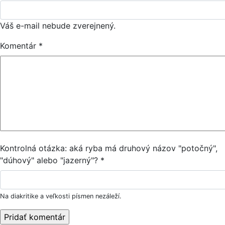
Váš e-mail nebude zverejnený.
Komentár
*
Kontrolná otázka: aká ryba má druhový názov "potočný",
"dúhový" alebo "jazerný"? *
Na diakritike a veľkosti písmen nezáleží.