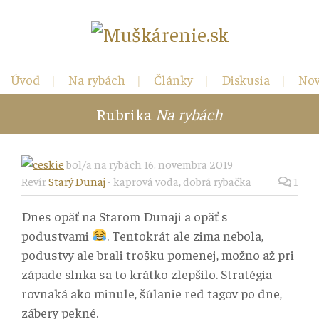
Úvod
Na rybách
Články
Diskusia
Nov
Rubrika
Na rybách
Kontakt
ceskie
bol/a na rybách 16. novembra 2019
Revír
Starý Dunaj
-
kaprová voda
,
dobrá rybačka
1
Dnes opäť na Starom Dunaji a opäť s
podustvami
. Tentokrát ale zima nebola,
podustvy ale brali trošku pomenej, možno až pri
západe slnka sa to krátko zlepšilo. Stratégia
rovnaká ako minule, šúlanie red tagov po dne,
zábery pekné.