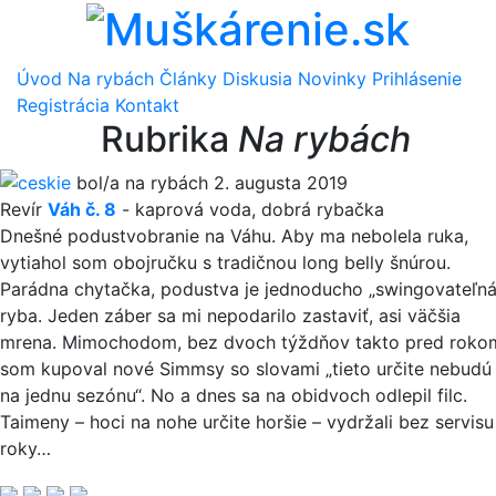
Úvod
Na rybách
Články
Diskusia
Novinky
Prihlásenie
Registrácia
Kontakt
Rubrika
Na rybách
ceskie
bol/a na rybách 2. augusta 2019
Revír
Váh č. 8
-
kaprová voda
,
dobrá rybačka
Dnešné podustvobranie na Váhu. Aby ma nebolela ruka,
vytiahol som obojručku s tradičnou long belly šnúrou.
Parádna chytačka, podustva je jednoducho „swingovateľná
ryba. Jeden záber sa mi nepodarilo zastaviť, asi väčšia
mrena. Mimochodom, bez dvoch týždňov takto pred roko
som kupoval nové Simmsy so slovami „tieto určite nebudú
na jednu sezónu“. No a dnes sa na obidvoch odlepil filc.
Taimeny – hoci na nohe určite horšie – vydržali bez servisu
roky…