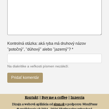
Kontrolná otázka: aká ryba má druhový názov
"potočný", "dúhový" alebo "jazerný"? *
Na diakritike a veľkosti písmen nezáleží.
Kontakt
|
Buy me a coffee
|
Inzercia
Dizajn a webová aplikácia od
siran.sk
s podporou
WordPress
© muškárenie.sk 2014 - 2026 Všetky práva vyhradené