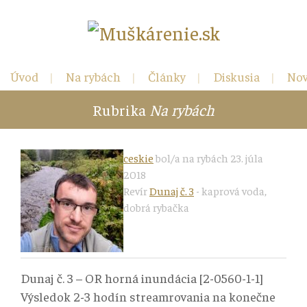
Úvod
Na rybách
Články
Diskusia
Nov
Rubrika
Na rybách
Kontakt
ceskie
bol/a na rybách 23. júla
2018
Revír
Dunaj č. 3
-
kaprová voda
,
dobrá rybačka
Dunaj č. 3 – OR horná inundácia
[2-0560-1-1]
Výsledok 2-3 hodín streamrovania na konečne