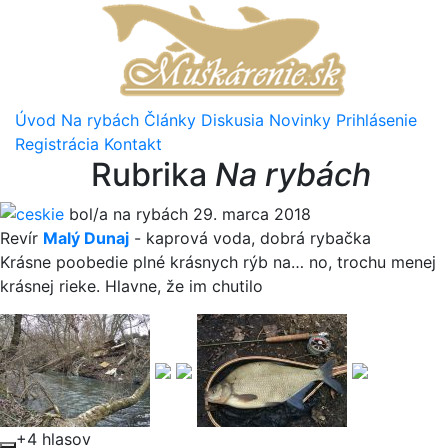
Úvod
Na rybách
Články
Diskusia
Novinky
Prihlásenie
Registrácia
Kontakt
Rubrika
Na rybách
ceskie
bol/a na rybách 29. marca 2018
Revír
Malý Dunaj
-
kaprová voda
,
dobrá rybačka
Krásne poobedie plné krásnych rýb na… no, trochu menej
krásnej rieke. Hlavne, že im chutilo
+4 hlasov