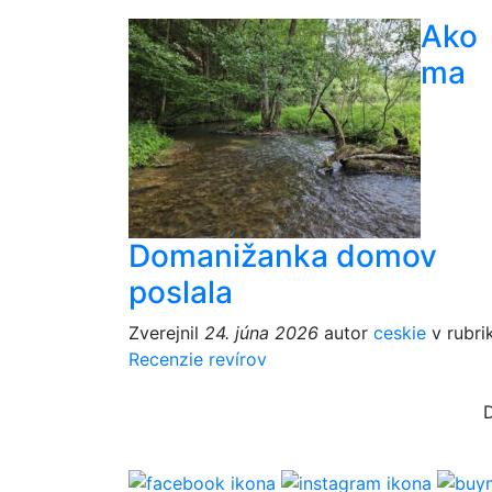
Ako
ma
Domanižanka domov
poslala
Zverejnil
24. júna 2026
autor
ceskie
v rubri
Recenzie revírov