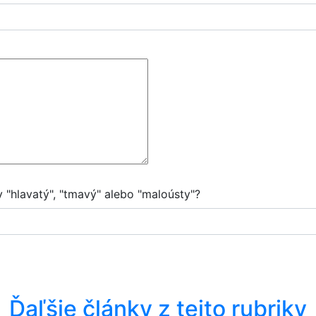
 "hlavatý", "tmavý" alebo "maloústy"?
Ďaľšie články z tejto rubriky