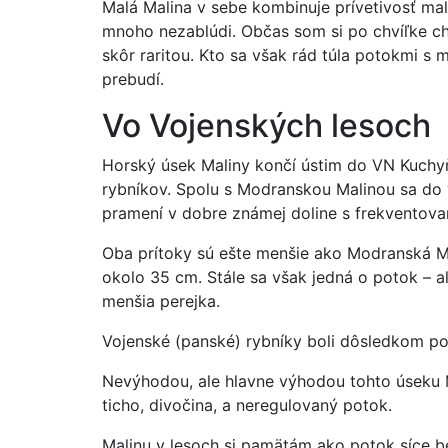
Malá Malina v sebe kombinuje prívetivosť mal
mnoho nezablúdi. Občas som si po chvíľke ch
skôr raritou. Kto sa však rád túla potokmi 
prebudí.
Vo Vojenských lesoch
Horský úsek Maliny končí ústim do VN Kuchyňa
rybníkov. Spolu s Modranskou Malinou sa do 
pramení v dobre známej doline s frekventov
Oba prítoky sú ešte menšie ako Modranská Ma
okolo 35 cm. Stále sa však jedná o potok – a
menšia perejka.
Vojenské (panské) rybníky boli dôsledkom pov
Nevýhodou, ale hlavne výhodou tohto úseku Ma
ticho, divočina, a neregulovaný potok.
Malinu v lesoch si pamätám ako potok síce be