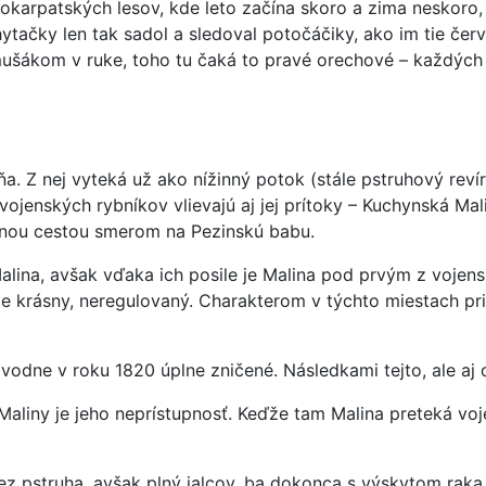
okarpatských lesov, kde leto začína skoro a zima neskoro,
ytačky len tak sadol a sledoval potočáčiky, ako im tie če
s mušákom v ruke, toho tu čaká to pravé orechové – každý
. Z nej vyteká už ako nížinný potok (stále pstruhový revír
vojenských rybníkov vlievajú aj jej prítoky – Kuchynská M
anou cestou smerom na Pezinskú babu.
lina, avšak vďaka ich posile je Malina pod prvým z vojens
le krásny, neregulovaný. Charakterom v týchto miestach pr
odne v roku 1820 úplne zničené. Následkami tejto, ale aj 
liny je jeho neprístupnosť. Keďže tam Malina preteká vojen
z pstruha, avšak plný jalcov, ba dokonca s výskytom raka.