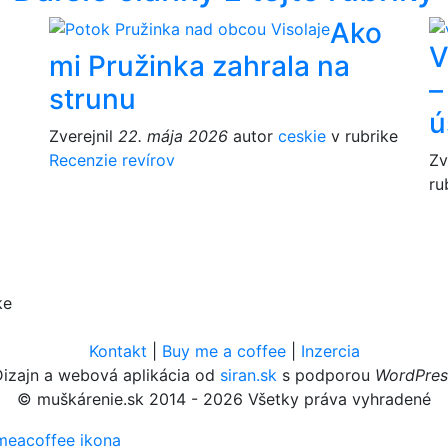
Ako
V
mi Pružinka zahrala na
–
strunu
ú
Zverejnil
22. mája 2026
autor
ceskie
v rubrike
Recenzie revírov
Zv
ru
ke
Kontakt
|
Buy me a coffee
|
Inzercia
Dizajn a webová aplikácia od
siran.sk
s podporou
WordPres
© muškárenie.sk 2014 - 2026 Všetky práva vyhradené