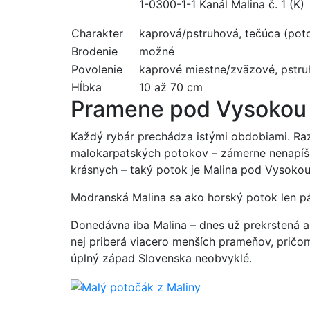
1-0300-1-1 Kanál Malina č. 1 (K)
Charakter
kaprová/pstruhová, tečúca (pot
Brodenie
možné
Povolenie
kaprové miestne/zväzové, pstru
Hĺbka
10 až 70 cm
Pramene pod Vysokou
Každý rybár prechádza istými obdobiami. Raz 
malokarpatských potokov – zámerne nenapíše
krásnych – taký potok je Malina pod Vysokou
Modranská Malina sa ako horský potok len pá
Donedávna iba Malina – dnes už prekrstená 
nej priberá viacero menších prameňov, pričom 
úplný západ Slovenska neobvyklé.