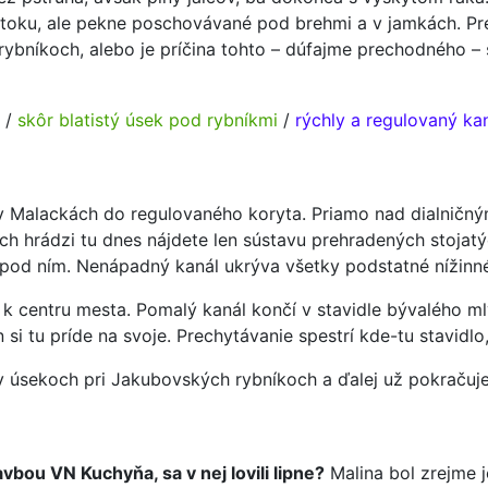
toku, ale pekne poschovávané pod brehmi a v jamkách. Pre
rybníkoch, alebo je príčina tohto – dúfajme prechodného – 
/
skôr blatistý úsek pod rybníkmi
/
rýchly a regulovaný ka
v Malackách do regulovaného koryta. Priamo nad dialničný
h hrádzi tu dnes nájdete len sústavu prehradených stojatých
 pod ním. Nenápadný kanál ukrýva všetky podstatné nížinné d
te k centru mesta. Pomalý kanál končí v stavidle bývalého
 si tu príde na svoje. Prechytávanie spestrí kde-tu stavidl
í v úsekoch pri Jakubovských rybníkoch a ďalej už pokrač
vbou VN Kuchyňa, sa v nej lovili lipne?
Malina bol zrejme j