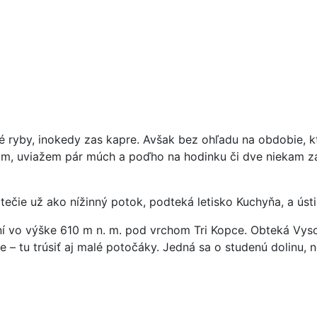
vé ryby, inokedy zas kapre. Avšak bez ohľadu na obdobie, k
, uviažem pár múch a poďho na hodinku či dve niekam za 
čie už ako nížinný potok, podteká letisko Kuchyňa, a ústi
 vo výške 610 m n. m. pod vrchom Tri Kopce. Obteká Vyso
– tu trúsiť aj malé potočáky. Jedná sa o studenú dolinu, ne