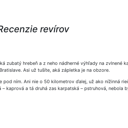
Recenzie revírov
ká zubatý hrebeň a z neho nádherné výhľady na zvlnené kar
atislave. Asi už tušíte, aká zápletka je na obzore.
e pod ním. Ani nie o 50 kilometrov ďalej, už ako nížinná ri
á – kaprová a tá druhá zas karpatská – pstruhová, nebola by