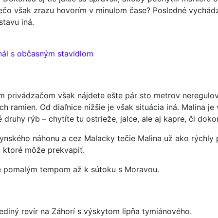
čo však zrazu hovorím v minulom čase? Posledné vychádzky
stavu iná.
nál s občasným stavidlom
m privádzačom však nájdete ešte pár sto metrov neregulov
 ramien. Od diaľnice nižšie je však situácia iná. Malina je
ruhy rýb – chytíte tu ostrieže, jalce, ale aj kapre, či doko
 mlynského náhonu a cez Malacky tečie Malina už ako rýchly
o, ktoré môže prekvapiť.
uje pomalým tempom až k sútoku s Moravou.
ediný revír na Záhorí s výskytom lipňa tymiánového.