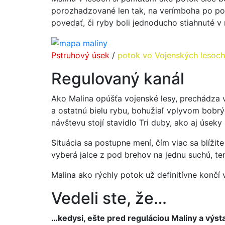
porozhadzované len tak, na verímboha po po
povedať, či ryby boli jednoducho stiahnuté v 
Pstruhový úsek
/
potok vo Vojenských lesoch
Regulovaný kanál
Ako Malina opúšťa vojenské lesy, prechádza 
a ostatnú bielu rybu, bohužiaľ vplyvom bobrýc
návštevu stojí stavidlo Tri duby, ako aj úseky
Situácia sa postupne mení, čím viac sa blíži
vyberá jalce z pod brehov na jednu suchú, ten
Malina ako rýchly potok už definitívne konč
Vedeli ste, že…
…kedysi, ešte pred reguláciou Maliny a výsta