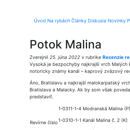
Úvod
Na rybách
Články
Diskusia
Novinky
P
Potok Malina
Zverejnil
25. júna 2022
v rubrike
Recenzie re
Vysoká je bezpochyby najkrajší vrch Malých 
notoricky známy kanál – kaprový zväzový revír
Áno, Bratislavu a najkrajší malokarpatský vrc
Bratislava a Malacky. Ak by som však povedal,
predstaviť.
1-0311-1-4 Modranská Malina (P
1-0310-1-1 Kanál Malina č. 2 (K)
Revírne číslo