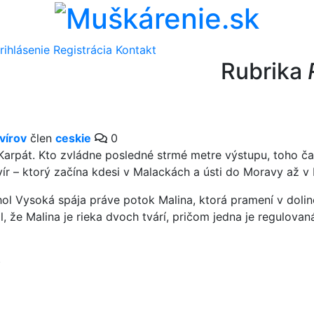
rihlásenie
Registrácia
Kontakt
Rubrika
vírov
člen
ceskie
0
Karpát. Kto zvládne posledné strmé metre výstupu, toho ča
 – ktorý začína kdesi v Malackách a ústi do Moravy až v Br
hol Vysoká spája práve potok Malina, ktorá pramení v dolin
 že Malina je rieka dvoch tvárí, pričom jedna je regulovan
)