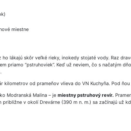
ok)
hové miestne
ho lákajú skôr veľké rieky, inokedy stojaté vody. Raz dra
m priamo “pstruhoviek”. Keď už neviem, čo s načatým dňom
.
r kilometrov od prameňov vlieva do VN Kuchyňa. Pod ňou te
ako Modranská Malina – je
miestny pstruhový revír.
Pramení
približne v okolí Drevárne (390 m n. m.) sa začínajú už kde 