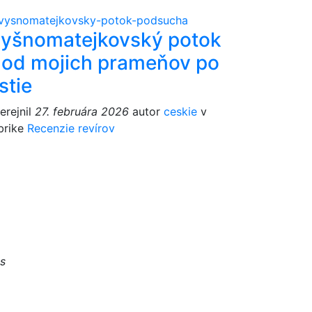
yšnomatejkovský potok
 od mojich prameňov po
stie
erejnil
27. februára 2026
autor
ceskie
v
brike
Recenzie revírov
s