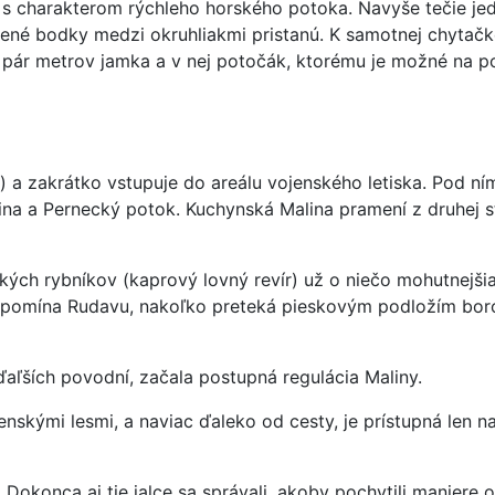
 s charakterom rýchleho horského potoka. Navyše tečie jedn
rvené bodky medzi okruhliakmi pristanú. K samotnej chytač
ch pár metrov jamka a v nej potočák, ktorému je možné na
) a zakrátko vstupuje do areálu vojenského letiska. Pod ní
alina a Pernecký potok. Kuchynská Malina pramení z druhej
kých rybníkov (kaprový lovný revír) už o niečo mohutnejši
ipomína Rudavu, nakoľko preteká pieskovým podložím borovi
ďaľších povodní, začala postupná regulácia Maliny.
skými lesmi, a naviac ďaleko od cesty, je prístupná len n
 Dokonca aj tie jalce sa správali, akoby pochytili manier