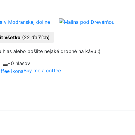
iť všetko
(22 ďaľších)
 hlas alebo pošlite nejaké drobné na kávu :)
+0 hlasov
Buy me a coffee