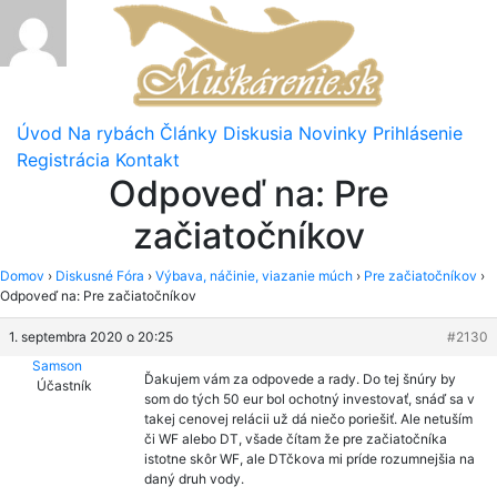
Úvod
Na rybách
Články
Diskusia
Novinky
Prihlásenie
Registrácia
Kontakt
Odpoveď na: Pre
začiatočníkov
Domov
›
Diskusné Fóra
›
Výbava, náčinie, viazanie múch
›
Pre začiatočníkov
›
Odpoveď na: Pre začiatočníkov
1. septembra 2020 o 20:25
#2130
Samson
Ďakujem vám za odpovede a rady. Do tej šnúry by
Účastník
som do tých 50 eur bol ochotný investovať, snáď sa v
takej cenovej relácii už dá niečo poriešiť. Ale netuším
či WF alebo DT, všade čítam že pre začiatočníka
istotne skôr WF, ale DTčkova mi príde rozumnejšia na
daný druh vody.