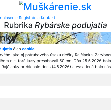
rihlásenie
Registrácia
Kontakt
Rubrika
Rybárske podujatia
anky
ujatia
člen
ceskie
.
ového, ako aj pstruhového úseku riečky Rajčianka. Zarybne
pričom niektoré kusy presahovali 50 cm. Dňa 25.5.2026 bol
 Rajčianky prebiehalo dnes (4.6.2026) a vysadená bola ná