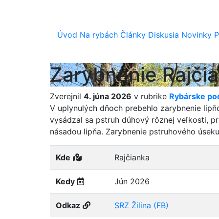
Úvod
Na rybách
Články
Diskusia
Novinky
P
Zarybnenie Rajči
Zverejnil
4. júna 2026
v rubrike
Rybárske pod
V uplynulých dňoch prebehlo zarybnenie lipň
vysádzal sa pstruh dúhový rôznej veľkosti, 
násadou lipňa. Zarybnenie pstruhového úseku
Kde
Rajčianka
Kedy
Jún 2026
Odkaz
SRZ Žilina (FB)