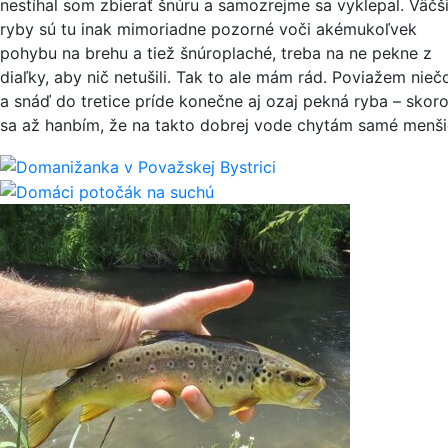
nestíhal som zbierať šnúru a samozrejme sa vyklepal. Väčš
ryby sú tu inak mimoriadne pozorné voči akémukoľvek
pohybu na brehu a tiež šnúroplaché, treba na ne pekne z
diaľky, aby nič netušili. Tak to ale mám rád. Poviažem nieč
a snáď do tretice príde konečne aj ozaj pekná ryba – skor
sa až hanbím, že na takto dobrej vode chytám samé menši