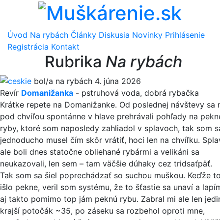
Úvod
Na rybách
Články
Diskusia
Novinky
Prihlásenie
Registrácia
Kontakt
Rubrika
Na rybách
ceskie
bol/a na rybách 4. júna 2026
Revír
Domanižanka
-
pstruhová voda
,
dobrá rybačka
Krátke repete na Domanižanke. Od poslednej návštevy sa 
pod chvíľou spontánne v hlave prehrávali pohľady na pekn
ryby, ktoré som naposledy zahliadol v splavoch, tak som s
jednoducho musel čím skôr vrátiť, hoci len na chvíľku. Spla
ale boli dnes statočne obliehané rybármi a velikáni sa
neukazovali, len sem – tam väčšie dúhaky cez tridsaťpäť.
Tak som sa šiel poprechádzať so suchou muškou. Keďže t
išlo pekne, veril som systému, že to šťastie sa unaví a lapí
aj takto pomimo top jám peknú rybu. Zabral mi ale len jedi
krajší potočák ~35, po záseku sa rozbehol oproti mne,