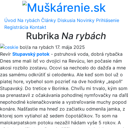
Úvod
Na rybách
Články
Diskusia
Novinky
Prihlásenie
Registrácia
Kontakt
Rubrika
Na rybách
ceskie
bol/a na rybách 17. mája 2025
Revír
Stupavský potok
-
pstruhová voda
,
dobrá rybačka
Dnes sme mali ísť vo dvojici na Revúcu, len počasie nám
akosi rozbilo zostavu. Ocovi sa nechcelo do dažďa a mne
zas samému odkrútiť si celodenku. Ale keď som bol už o
piatej hore, vybehol som pozrieť na dve hodinky „aspoň“
Stupavský. Do tretice v Borinke. Chvíľu mi trvalo, kým som
sa prenastavil z očakávania pohodlnej nymfovačky na ďaľš
nepohodlné kolenačkovanie a vystreľovanie muchy popod
konáre. Našťastie ma hneď zo začiatku odmenila jamka, z
ktorej som vytiahol až sedem čopotáčikov. To som na
malokarpatskom potoku nezažil hádam vyše 5 rokov. A