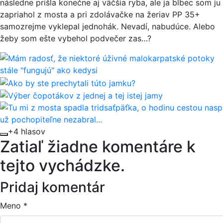
následne prišla konečne aj väčšia ryba, ale ja blbec som ju
zapriahol z mosta a pri zdolávačke na žeriav PP 35+
samozrejme vyklepal jednohák. Nevadí, nabudúce. Alebo
žeby som ešte vybehol podvečer zas…?
+4 hlasov
Zatiaľ žiadne komentáre k
tejto vychádzke.
Pridaj komentár
Meno
*