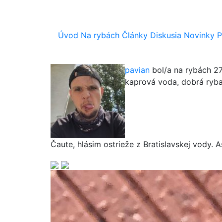
Úvod
Na rybách
Články
Diskusia
Novinky
P
pavian
bol/a na rybách 2
kaprová voda
,
dobrá ryb
Čaute, hlásim ostrieže z Bratislavskej vody. 