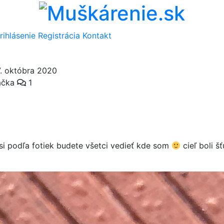
rihlásenie
Registrácia
Kontakt
7. októbra 2020
ačka
1
Asi podľa fotiek budete všetci vedieť kde som
cieľ boli š