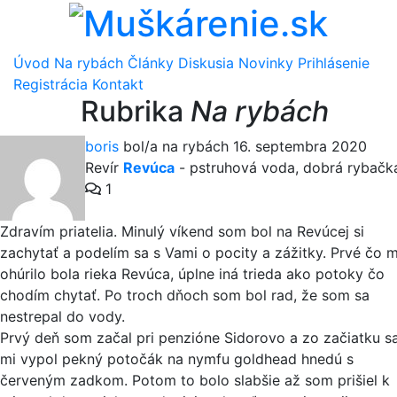
Úvod
Na rybách
Články
Diskusia
Novinky
Prihlásenie
Registrácia
Kontakt
Rubrika
Na rybách
boris
bol/a na rybách 16. septembra 2020
Revír
Revúca
-
pstruhová voda
,
dobrá rybačk
1
Zdravím priatelia. Minulý víkend som bol na Revúcej si
zachytať a podelím sa s Vami o pocity a zážitky. Prvé čo 
ohúrilo bola rieka Revúca, úplne iná trieda ako potoky čo
chodím chytať. Po troch dňoch som bol rad, že som sa
nestrepal do vody.
Prvý deň som začal pri penzióne Sidorovo a zo začiatku s
mi vypol pekný potočák na nymfu goldhead hnedú s
červeným zadkom. Potom to bolo slabšie až som prišiel k