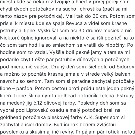
miestu kde sa rieka rozdvojuje a hneď v prvej pereji som
chytil dvoch potočakov na sucho- chrostíka (pači sa mi
tento názov pre potočníka). Mali tak do 30 cm. Potom so
prisiel k miestu kde sa spaja Revuca a videl som krásne
pstruhy aj lipne. Vyskušal som asi 30 druhov mušiek a nič.
Niektoré úplne ignorovali a na niektoré sa išli pozrieť na to
čo som tam hodil a so smiechom sa vratili do hlbočiny. Po
hodine som to vzdal. Vyššie boli pekné jamy a tam sa mi
podarilo chytit ešte pár pstruhov dúhových a potočných
pod mieru, nič väčšie. Druhý deň som išiel dolu od Sidorov
a možno to poznáte krásna jama a v strede veľký balvan
navrchu so senom. Tam som si paradne zachytal potočaky
lipne – paráda. Potom cestou proti prúdu ešte jeden pekný
lipeň. Lipne išli na nymfu golhead potočník zelená. Pstruhy
na medený jig č.12 olivovej farby. Posledný deň som sa
vybral pod Liptovskú osadu a malý potočaci brali na
goldhead potočníka pieskovej farby č.14. Super som si
zachytal a išiel domov. Budúci rok beriem zvláštnu
povolenku a skusím aj iné revíry. Pripájam pár fotiek, nefo