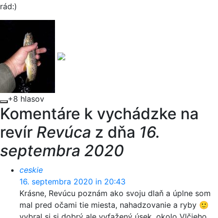
rád:)
+8 hlasov
Komentáre k vychádzke na
revír
Revúca
z dňa
16.
septembra 2020
ceskie
16. septembra 2020 in 20:43
Krásne, Revúcu poznám ako svoju dlaň a úplne som
mal pred očami tie miesta, nahadzovanie a ryby 🙂
vybral si si dobrý ale vyťažený úsek, okolo Vlčieho