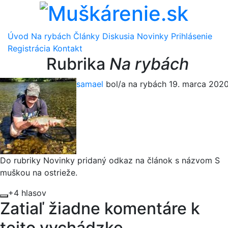
Úvod
Na rybách
Články
Diskusia
Novinky
Prihlásenie
Registrácia
Kontakt
Rubrika
Na rybách
samael
bol/a na rybách 19. marca 202
Do rubriky Novinky pridaný odkaz na článok s názvom S
muškou na ostrieže.
+4 hlasov
Zatiaľ žiadne komentáre k
tejto vychádzke.