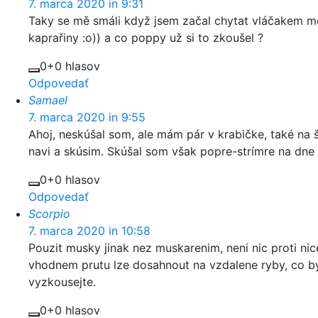
7. marca 2020 in 9:31
Taky se mě smáli když jsem začal chytat vláčakem m
kaprařiny :o)) a co poppy už si to zkoušel ?
0
+0 hlasov
Odpovedať
Samael
7. marca 2020 in 9:55
Ahoj, neskúšal som, ale mám pár v krabičke, také na 
navi a skúsim. Skúšal som však popre-strímre na dne 
0
+0 hlasov
Odpovedať
Scorpio
7. marca 2020 in 10:58
Pouzit musky jinak nez muskarenim, neni nic proti nic
vhodnem prutu lze dosahnout na vzdalene ryby, co by
vyzkousejte.
0
+0 hlasov