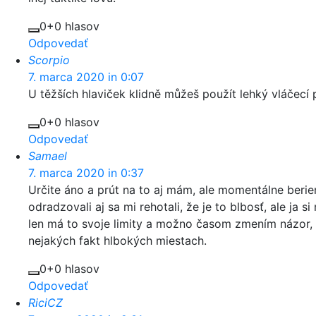
0
+0 hlasov
Odpovedať
Scorpio
7. marca 2020 in 0:07
U těžších hlaviček klidně můžeš použít lehký vláčecí 
0
+0 hlasov
Odpovedať
Samael
7. marca 2020 in 0:37
Určite áno a prút na to aj mám, ale momentálne beri
odradzovali aj sa mi rehotali, že je to blbosť, ale ja
len má to svoje limity a možno časom zmením názor, 
nejakých fakt hlbokých miestach.
0
+0 hlasov
Odpovedať
RiciCZ