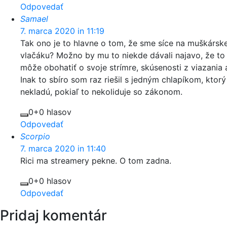
Odpovedať
Samael
7. marca 2020 in 11:19
Tak ono je to hlavne o tom, že sme síce na muškárskej
vlačáku? Možno by mu to niekde dávali najavo, že to 
môže obohatiť o svoje strímre, skúsenosti z viazania 
Inak to sbíro som raz riešil s jedným chlapíkom, ktor
nekladú, pokiaľ to nekoliduje so zákonom.
0
+0 hlasov
Odpovedať
Scorpio
7. marca 2020 in 11:40
Rici ma streamery pekne. O tom zadna.
0
+0 hlasov
Odpovedať
Pridaj komentár