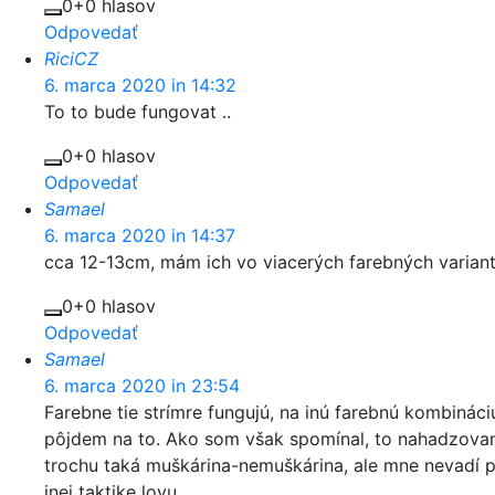
0
+0 hlasov
Odpovedať
RiciCZ
6. marca 2020 in 14:32
To to bude fungovat ..
0
+0 hlasov
Odpovedať
Samael
6. marca 2020 in 14:37
cca 12-13cm, mám ich vo viacerých farebných variant
0
+0 hlasov
Odpovedať
Samael
6. marca 2020 in 23:54
Farebne tie strímre fungujú, na inú farebnú kombináciu
pôjdem na to. Ako som však spomínal, to nahadzovani
trochu taká muškárina-nemuškárina, ale mne nevadí 
inej taktike lovu.