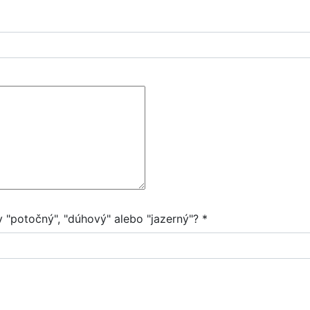
 "potočný", "dúhový" alebo "jazerný"? *