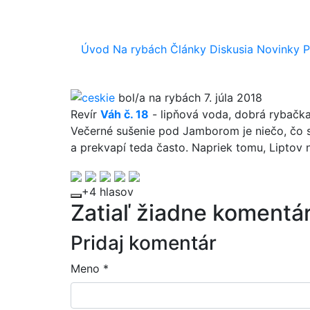
Úvod
Na rybách
Články
Diskusia
Novinky
P
ceskie
bol/a na rybách 7. júla 2018
Revír
Váh č. 18
-
lipňová voda
,
dobrá rybačk
Večerné sušenie pod Jamborom je niečo, čo 
a prekvapí teda často. Napriek tomu, Liptov n
+4 hlasov
Zatiaľ žiadne komentár
Pridaj komentár
Meno
*