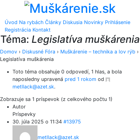
Úvod
Na rybách
Články
Diskusia
Novinky
Prihlásenie
Registrácia
Kontakt
Téma:
Legislatíva muškárenia
Domov
›
Diskusné Fóra
›
Muškárenie – technika a lov rýb
›
Legislatíva muškárenia
Toto téma obsahuje 0 odpovedí, 1 hlas, a bola
naposledny upravená
pred 1 rokom
od
metllack@azet.sk
.
Zobrazuje sa 1 príspevok (z celkového počtu 1)
Autor
Príspevky
30. júla 2025 o 11:34
#13975
metllack@azet.sk