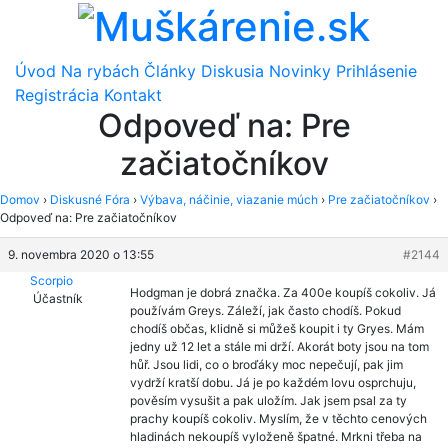
Úvod
Na rybách
Články
Diskusia
Novinky
Prihlásenie
Registrácia
Kontakt
Odpoveď na: Pre
začiatočníkov
Domov
›
Diskusné Fóra
›
Výbava, náčinie, viazanie múch
›
Pre začiatočníkov
›
Odpoveď na: Pre začiatočníkov
9. novembra 2020 o 13:55
#2144
Scorpio
Hodgman je dobrá značka. Za 400e koupíš cokoliv. Já
Účastník
používám Greys. Záleží, jak často chodíš. Pokud
chodíš občas, klidně si můžeš koupit i ty Gryes. Mám
jedny už 12 let a stále mi drží. Akorát boty jsou na tom
hůř. Jsou lidi, co o broďáky moc nepečují, pak jim
vydrží kratší dobu. Já je po každém lovu osprchuju,
pověsím vysušit a pak uložím. Jak jsem psal za ty
prachy koupíš cokoliv. Myslím, že v těchto cenových
hladinách nekoupíš vyloženě špatné. Mrkni třeba na