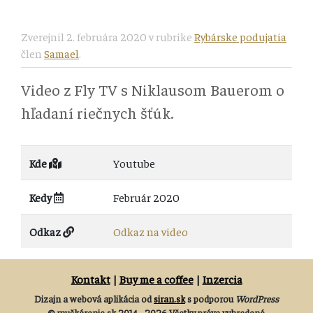
Zverejnil
2. februára 2020
v rubrike
Rybárske podujatia
člen
Samael
.
Video z Fly TV s Niklausom Bauerom o
hľadaní riečnych šťúk.
Kde
Youtube
Kedy
Február 2020
Odkaz
Odkaz na video
Kontakt
|
Buy me a coffee
|
Inzercia
Dizajn a webová aplikácia od
siran.sk
s podporou
WordPress
© muškárenie.sk 2014 - 2026 Všetky práva vyhradené