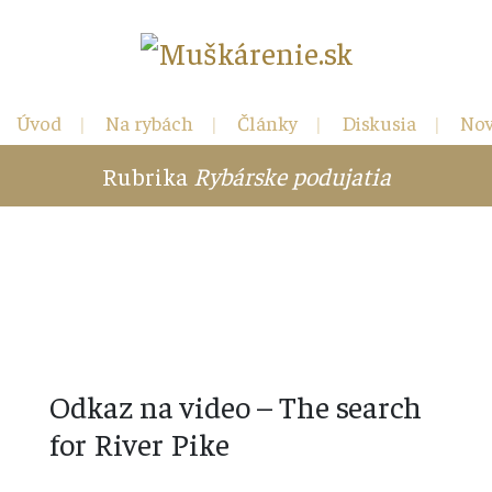
Úvod
Na rybách
Články
Diskusia
Nov
Rubrika
Rybárske podujatia
Kontakt
Odkaz na video – The search
for River Pike