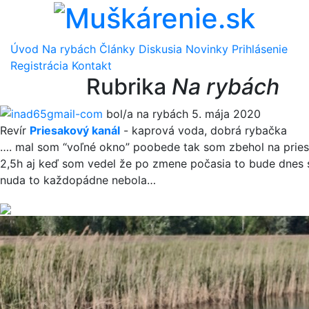
Úvod
Na rybách
Články
Diskusia
Novinky
Prihlásenie
Registrácia
Kontakt
Rubrika
Na rybách
inad65gmail-com
bol/a na rybách 5. mája 2020
Revír
Priesakový kanál
-
kaprová voda
,
dobrá rybačka
…. mal som “voľné okno” poobede tak som zbehol na prie
2,5h aj keď som vedel že po zmene počasia to bude dnes s
nuda to každopádne nebola…