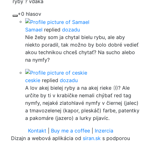
ryby ? vdaka
+0 hlasov
Samael
replied
dozadu
Nie žeby som ja chytal bielu rybu, ale aby
niekto poradil, tak možno by bolo dobré vedieť
akou technikou chceš chytať? Na sucho alebo
na nymfy?
ceskie
replied
dozadu
A lov akej bielej ryby a na akej rieke :))? Ale
určite by ti v krabičke nemali chýbať red tag
nymfy, nejaké zlatohlavé nymfy v čiernej (jalec)
a tmavozelenej (kapor, pleskáč) farbe, patentky
a pakomáre (jazero) a lurky pijavíc.
Kontakt
|
Buy me a coffee
|
Inzercia
Dizajn a webová aplikácia od
siran.sk
s podporou