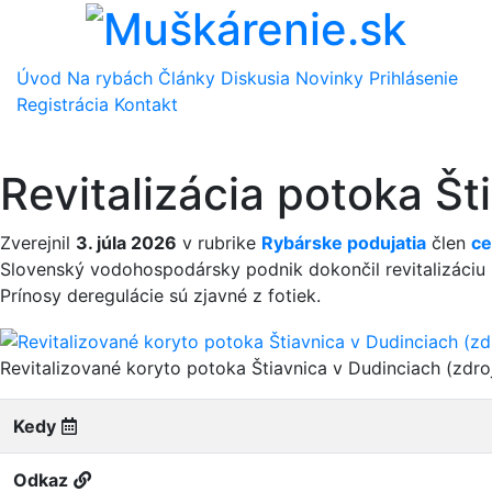
Úvod
Na rybách
Články
Diskusia
Novinky
Prihlásenie
Registrácia
Kontakt
Revitalizácia potoka Št
Zverejnil
3. júla 2026
v rubrike
Rybárske podujatia
člen
ce
Slovenský vodohospodársky podnik dokončil revitalizáciu 
Prínosy deregulácie sú zjavné z fotiek.
Revitalizované koryto potoka Štiavnica v Dudinciach (zdr
Kedy
Odkaz